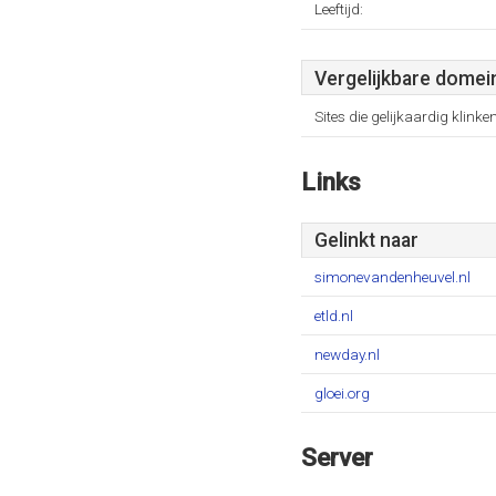
Leeftijd:
Vergelijkbare domei
Sites die gelijkaardig klinke
Links
Gelinkt naar
simonevandenheuvel.nl
etld.nl
newday.nl
gloei.org
Server