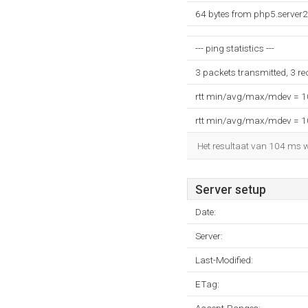
64 bytes from php5.server2.
--- ping statistics ---
3 packets transmitted, 3 r
rtt min/avg/max/mdev = 
rtt min/avg/max/mdev = 
Het resultaat van 104 ms wo
Server setup
Date:
Server:
Last-Modified:
ETag: