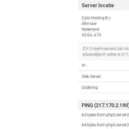
Server locatie
Cyso Hosting B.v.
Alkmaar
Nederland
52.63, 4.75
Z'n 2 naam-servers zijn
ns3
plaatselijke IP adres is 21
IP:
Web Server:
Codering:
PING (217.170.2.190)
64 bytes from php5.server2.
64 bytes from php5.server2.