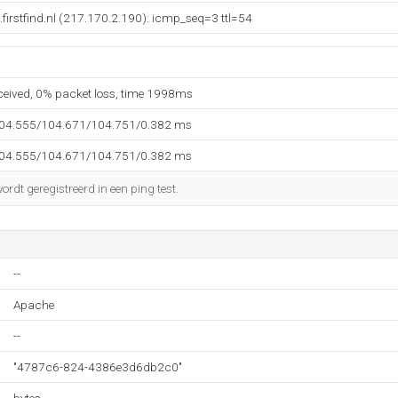
firstfind.nl (217.170.2.190): icmp_seq=3 ttl=54
eceived, 0% packet loss, time 1998ms
104.555/104.671/104.751/0.382 ms
104.555/104.671/104.751/0.382 ms
rdt geregistreerd in een ping test.
--
Apache
--
"4787c6-824-4386e3d6db2c0"