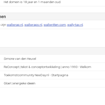
Het domein is 18 jaar en 1 maanden oud.
nen
n zijn
wallwrap.nl
,
wallwraps.nl
,
wallwritten.com
,
wally-tax.nl
.
Simone van den Heuvel
ReConcept | tekst & conceptontwikkeling | anno 1993 - Welkom
Toekomstcommunity NewDay.nl - Startpagina
Gloei! | energieke ideeën