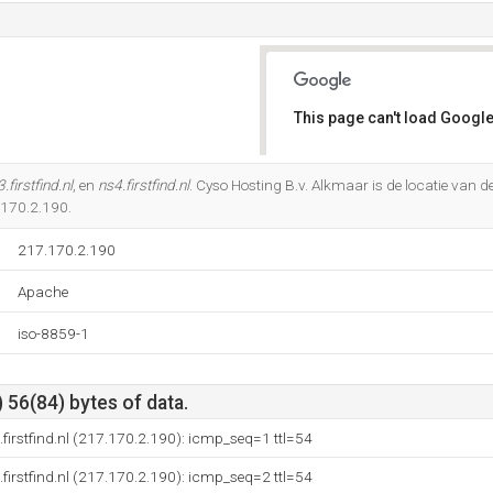
This page can't load Google
Do you own this website?
.firstfind.nl
, en
ns4.firstfind.nl
. Cyso Hosting B.v. Alkmaar is de locatie van d
7.170.2.190.
217.170.2.190
Apache
iso-8859-1
 56(84) bytes of data.
firstfind.nl (217.170.2.190): icmp_seq=1 ttl=54
firstfind.nl (217.170.2.190): icmp_seq=2 ttl=54