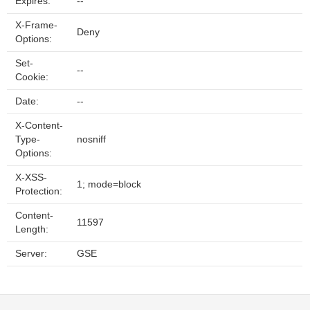
Expires:
--
X-Frame-
Deny
Options:
Set-
--
Cookie:
Date:
--
X-Content-
Type-
nosniff
Options:
X-XSS-
1; mode=block
Protection:
Content-
11597
Length:
Server:
GSE