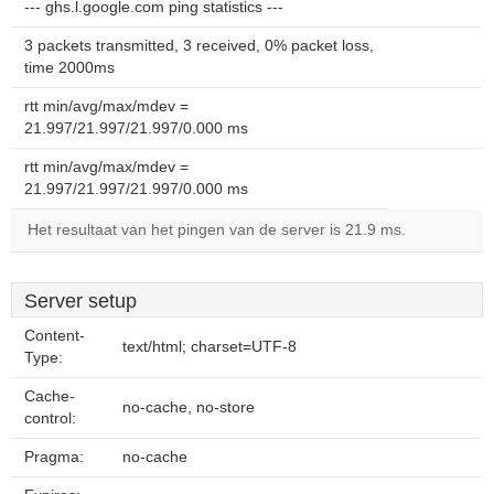
--- ghs.l.google.com ping statistics ---
3 packets transmitted, 3 received, 0% packet loss,
time 2000ms
rtt min/avg/max/mdev =
21.997/21.997/21.997/0.000 ms
rtt min/avg/max/mdev =
21.997/21.997/21.997/0.000 ms
Het resultaat van het pingen van de server is 21.9 ms.
Server setup
Content-
text/html; charset=UTF-8
Type:
Cache-
no-cache, no-store
control:
Pragma:
no-cache