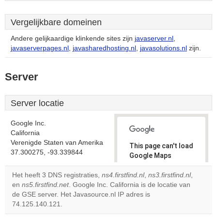
Vergelijkbare domeinen
Andere gelijkaardige klinkende sites zijn
javaserver.nl
,
javaserverpages.nl
,
javasharedhosting.nl
,
javasolutions.nl
zijn.
Server
Server locatie
Google Inc.
California
Verenigde Staten van Amerika
This page can't load
37.300275, -93.339844
Google Maps
correctly.
Het heeft 3 DNS registraties,
ns4.firstfind.nl
,
ns3.firstfind.nl
,
en
ns5.firstfind.net
. Google Inc. California is de locatie van
Do you
OK
de GSE server. Het Javasource.nl IP adres is
own this
website?
74.125.140.121.