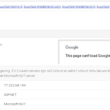
uurtzorgjong.nl
,
buurtzorgnederland.com
,
buurtzorgnederland.nl
,
buurtzor
v.
This page can't load Google
Do you own this website?
geving. Z'n 2 naam-servers zijn
ns2.virtu.nl
, en
adns1.virtu.nl
. Virtu Secure 
de Microsoft-IIS/7 server.
77.222.68.194
ASP.NET
Microsoft-IIS/7