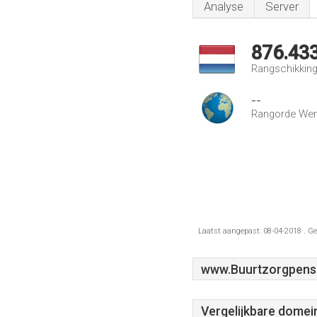
Analyse
Server
876.43
Rangschikking
--
Rangorde Wer
Laatst aangepast: 08-04-2018 . Ge
www.Buurtzorgpens
Vergelijkbare domei