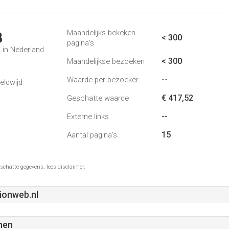
Maandelijks bekeken
3
< 300
pagina's
 in Nederland
< 300
Maandelijkse bezoeken
--
Waarde per bezoeker
eldwijd
€ 417,52
Geschatte waarde
--
Externe links
15
Aantal pagina's
schatte gegevens, lees disclaimer.
ionweb.nl
nen