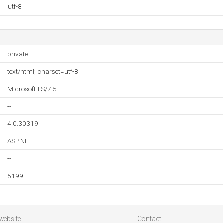
utf-8
private
text/html; charset=utf-8
Microsoft-IIS/7.5
--
4.0.30319
ASP.NET
--
5199
website
Contact