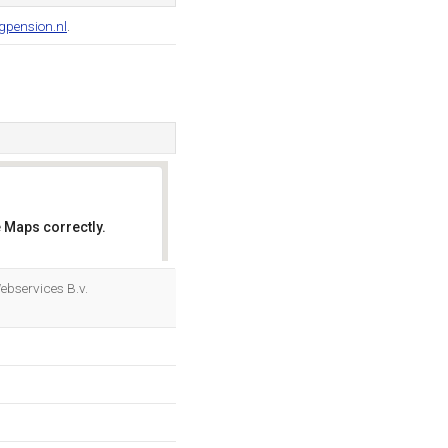
gpension.nl
.
 Maps correctly.
OK
Webservices B.v.